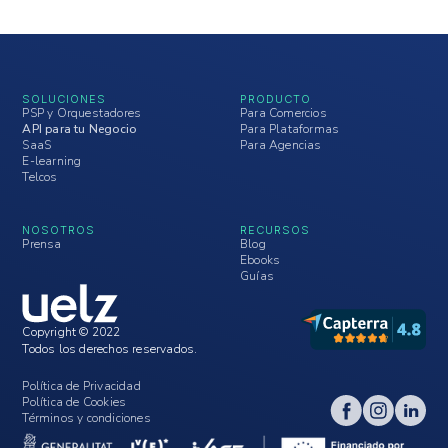
SOLUCIONES
PRODUCTO
PSP y Orquestadores
Para Comercios
API para tu Negocio
Para Plataformas
SaaS
Para Agencias
E-learning
Telcos
NOSOTROS
RECURSOS
Prensa
Blog
Ebooks
Guías
Copyright © 2022
Todos los derechos reservados.
Política de Privacidad
Política de Cookies
Términos y condiciones