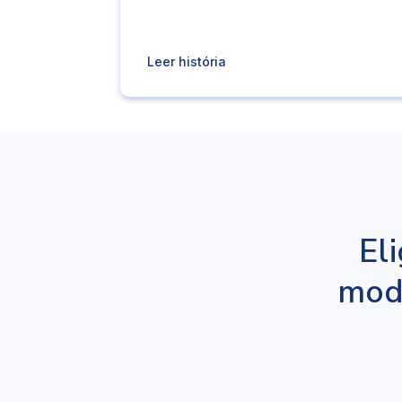
Leer história
El
moda