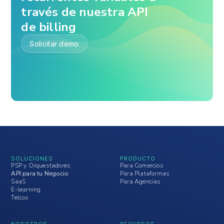
través de nuestra API
de billing
Solicitar demo
SOLUCIONES
PRODUCTO
PSP y Orquestadores
Para Comercios
API para tu Negocio
Para Plataformas
SaaS
Para Agencias
E-learning
Telcos